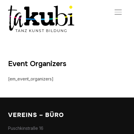
SEITE
Event Organizers
[em_event_organizers]
VEREINS – BÜRO
Puschkinstraße 16