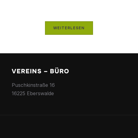
WEITERLESEN
VEREINS – BÜRO
Puschkinstraße 16
16225 Eberswalde